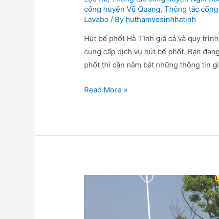
cống huyện Vũ Quang
,
Thông tắc cống
Lavabo
/ By
huthamvesinhhatinh
Hút bể phốt Hà Tĩnh giá cả và quy trình
cung cấp dịch vụ hút bể phốt. Bạn đang
phốt thì cần nắm bắt những thông tin g
Hút
Read More »
bể
phốt
Hà
Tĩnh:
Giá
Cả
Và
Quy
Trình