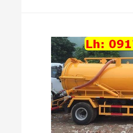
hút
hầm
cầu
tại
Hà
Tĩnh
ưu
đãi
giảm
giá
lên
đến
50%