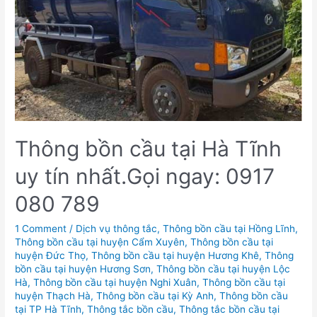
Thông bồn cầu tại Hà Tĩnh
uy tín nhất.Gọi ngay: 0917
080 789
1 Comment
/
Dịch vụ thông tắc
,
Thông bồn cầu tại Hồng Lĩnh
,
Thông bồn cầu tại huyện Cẩm Xuyên
,
Thông bồn cầu tại
huyện Đức Thọ
,
Thông bồn cầu tại huyện Hương Khê
,
Thông
bồn cầu tại huyện Hương Sơn
,
Thông bồn cầu tại huyện Lộc
Hà
,
Thông bồn cầu tại huyện Nghi Xuân
,
Thông bồn cầu tại
huyện Thạch Hà
,
Thông bồn cầu tại Kỳ Anh
,
Thông bồn cầu
tại TP Hà Tĩnh
,
Thông tắc bồn cầu
,
Thông tắc bồn cầu tại