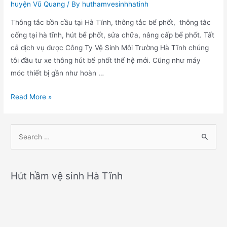
huyện Vũ Quang
/ By
huthamvesinhhatinh
Thông tắc bồn cầu tại Hà Tĩnh, thông tắc bể phốt, thông tắc
cống tại hà tĩnh, hút bể phốt, sửa chữa, nâng cấp bể phốt. Tất
cả dịch vụ được Công Ty Vệ Sinh Môi Trường Hà Tĩnh chúng
tôi đầu tư xe thông hút bể phốt thế hệ mới. Cũng như máy
móc thiết bị gần như hoàn …
Thông
Read More »
bồn
cầu
S
tại
e
Hà
a
Tĩnh
r
uy
Hút hầm vệ sinh Hà Tĩnh
tín
c
nhất.Gọi
h
ngay:
f
0917
o