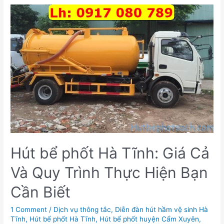
phốt
tại
Hà
Tĩnh
bảo
hành
60
tháng[Tổng
hợp].0917
080
789
Hút bể phốt Hà Tĩnh: Giá Cả
Và Quy Trình Thực Hiện Bạn
Cần Biết
1 Comment
/
Dịch vụ thông tắc
,
Diễn đàn hút hầm vệ sinh Hà
Tĩnh
,
Hút bể phốt Hà Tĩnh
,
Hút bể phốt huyện Cẩm Xuyên
,