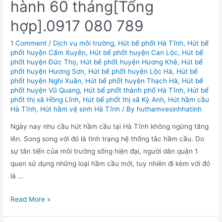
hành 60 tháng[Tổng
hợp].0917 080 789
1 Comment
/
Dịch vụ môi trường
,
Hút bể phốt Hà Tĩnh
,
Hút bể
phốt huyện Cẩm Xuyên
,
Hút bể phốt huyện Can Lộc
,
Hút bể
phốt huyện Đức Thọ
,
Hút bể phốt huyện Hương Khê
,
Hút bể
phốt huyện Hương Sơn
,
Hút bể phốt huyện Lộc Hà
,
Hút bể
phốt huyện Nghi Xuân
,
Hút bể phốt huyện Thạch Hà
,
Hút bể
phốt huyện Vũ Quang
,
Hút bể phốt thành phố Hà Tĩnh
,
Hút bể
phốt thị xã Hồng Lĩnh
,
Hút bể phốt thị xã Kỳ Anh
,
Hút hầm cầu
Hà Tĩnh
,
Hút hầm vệ sinh Hà Tĩnh
/ By
huthamvesinhhatinh
Ngày nay nhu cầu hút hầm cầu tại Hà Tĩnh không ngừng tăng
lên. Song song với đó là tình trạng hệ thống tắc hầm cầu. Do
sự tân tiến của môi trường sống hiện đại, người dân quận 1
quen sử dụng những loại hầm cầu mới, tuy nhiên đi kèm với đó
là …
Hút
Read More »
bể