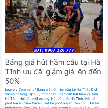
Bảng giá hút hầm cầu tại Hà
Tĩnh ưu đãi giảm giá lên đến
50%
Leave a Comment
/
Bảng giá hút hầm cầu tại Hà Tĩnh
,
Dịch
vụ môi trường
,
Dịch vụ thông tắc
,
Diễn đàn hút hầm vệ sinh
Hà Tĩnh
,
Hỏi đáp môi trường
,
Hút bể phốt Hà Tĩnh
,
Hút bể
phốt huyện Cẩm Xuyên
,
Hút bể phốt huyện Can Lộc
,
Hút bể
phốt huyện Đức Thọ
,
Hút bể phốt huyện Hương Khê
,
Hút bể