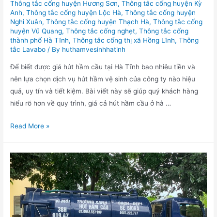
Thông tắc cống huyện Hương Sơn
,
Thông tắc cống huyện Kỳ
Anh
,
Thông tắc cống huyện Lộc Hà
,
Thông tắc cống huyện
Nghi Xuân
,
Thông tắc cống huyện Thạch Hà
,
Thông tắc cống
huyện Vũ Quang
,
Thông tắc cống nghẹt
,
Thông tắc cống
thành phố Hà Tĩnh
,
Thông tắc cống thị xã Hồng Lĩnh
,
Thông
tắc Lavabo
/ By
huthamvesinhhatinh
Để biết được giá hút hầm cầu tại Hà Tĩnh bao nhiêu tiền và
nên lựa chọn dịch vụ hút hầm vệ sinh của công ty nào hiệu
quả, uy tín và tiết kiệm. Bài viết này sẽ giúp quý khách hàng
hiểu rõ hơn về quy trình, giá cả hút hầm cầu ở hà …
Bảng
Read More »
giá
hút
hầm
cầu
tại
Hà
Tĩnh