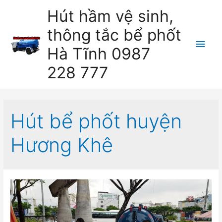
Skip
Hút hầm vệ sinh,
to
thông tắc bể phốt
content
Main
Hà Tĩnh 0987
Men
228 777
Hút bể phốt huyện
Hương Khê