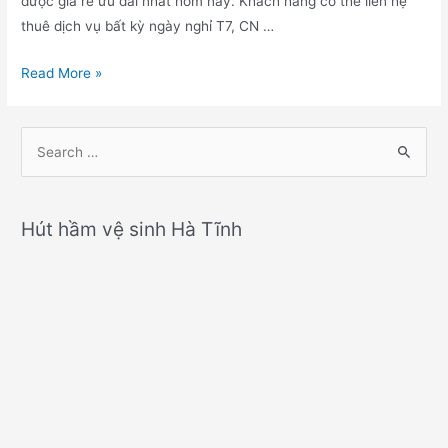
được giá rẻ ưu đãi nhất hôm nay. Khách hàng có thể liên hệ
thuê dịch vụ bất kỳ ngày nghỉ T7, CN …
Dịch
Read More »
vụ
hút
S
bể
e
phốt
a
thành
r
phố
Hút hầm vệ sinh Hà Tĩnh
Hà
c
Tĩnh
h
f
o
r
: