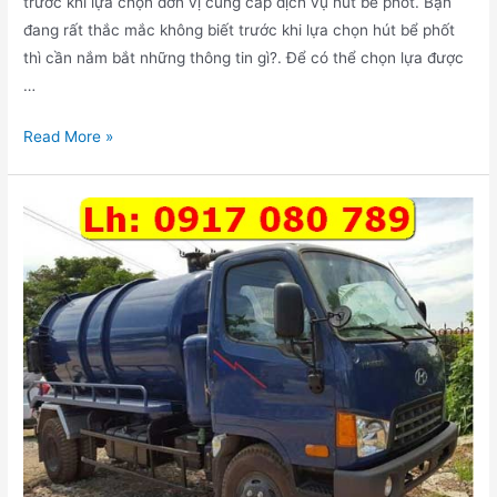
trước khi lựa chọn đơn vị cung cấp dịch vụ hút bể phốt. Bạn
đang rất thắc mắc không biết trước khi lựa chọn hút bể phốt
thì cần nắm bắt những thông tin gì?. Để có thể chọn lựa được
…
Hút
Read More »
bể
phốt
Hà
Tĩnh:
Giá
Cả
Và
Quy
Trình
Thực
Hiện
Bạn
Cần