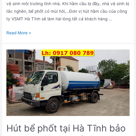
vệ sinh môi trường tỉnh nhà. Khi hầm cầu bị đầy, nhà vệ sinh bị
tắc nghẽn, bể phốt có mùi hôi,…Đơn vị hút hầm cầu của công
ty VSMT Hà Tĩnh sẽ làm hài lòng tất cả khách hàng …
Dịch
Read More »
vụ
hút
hầm
vệ
sinh
Hà
Tĩnh
giá
rẻ
giá
chỉ
từ
Hút bể phốt tại Hà Tĩnh bảo
200k.