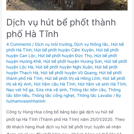
Biết
Dịch vụ hút bể phốt thành
phố Hà Tĩnh
4 Comments
/
Dịch vụ môi trường
,
Dịch vụ thông tắc
,
Hút bể
phốt Hà Tĩnh
,
Hút bể phốt huyện Cẩm Xuyên
,
Hút bể phốt
huyện Can Lộc
,
Hút bể phốt huyện Đức Thọ
,
Hút bể phốt
huyện Hương Khê
,
Hút bể phốt huyện Hương Sơn
,
Hút bể phốt
huyện Lộc Hà
,
Hút bể phốt huyện Nghi Xuân
,
Hút bể phốt
huyện Thạch Hà
,
Hút bể phốt huyện Vũ Quang
,
Hút bể phốt
thành phố Hà Tĩnh
,
Hút bể phốt thị xã Hồng Lĩnh
,
Hút bể phốt
thị xã Kỳ Anh
,
Hút hầm cầu Hà Tĩnh
,
Hút hầm vệ sinh Hà Tĩnh
,
Nạo vét hố ga
,
Sửa nhà vệ sinh
,
Thông tắc bồn cầu
,
Thông
tắc bồn tiểu
,
Thông tắc cống nghẹt
,
Thông tắc Lavabo
/ By
huthamvesinhhatinh
Công ty Hùng Hoa công bố bảng báo giá dịch vụ hút bể
phốt tại Hà Tĩnh (Thành phố Hà Tĩnh) năm 25/01/2020. Theo
đó khách hàng thuê dịch vụ hút bể phốt trực tuyến sẽ nhận